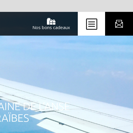
b

Nos bons cadeaux
INE DE L’ANSE
RAÏBES