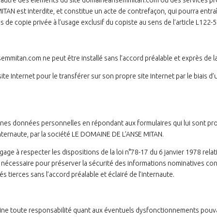
l’autre des éléments du site domaineansemmitan.com ou des services prop
AN est interdite, et constitue un acte de contrefaçon, qui pourra entra
s de copie privée à l’usage exclusif du copiste au sens de l’article L122-5
semmitan.com ne peut être installé sans l’accord préalable et exprès de
te Internet pour le transférer sur son propre site Internet par le biais d’u
ines données personnelles en répondant aux formulaires qui lui sont pr
internaute, par la société LE DOMAINE DE L’ANSE MITAN.
 à respecter les dispositions de la loi n°78-17 du 6 janvier 1978 relativ
n nécessaire pour préserver la sécurité des informations nominatives co
tierces sans l’accord préalable et éclairé de l’internaute.
ne toute responsabilité quant aux éventuels dysfonctionnements pouvant