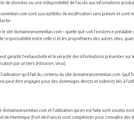
 de données ou une indisponibilité de l’accès aux informations produite
semmitan.com sont susceptibles de modification sans préavis et sont mis
tacite
r le site domaineansemmitan.com – quelle que soit l’existence préalable
e responsabilité entre celle-ci et les propriétaires des autres sites, qua
t garantir l’exhaustivité et la véracité des informations présentes su
cation par un tiers (intrusion, virus).
 l’utilisation qu’il fait du contenu du site domaineansemmitan.com. Sauf f
 peut être engagée pour des dommages directs et indirects liés à l’utili
e domaineansemitan.com et l’utilisation qui en est faite sont soumis exclu
el de Martinique (Fort-de-France) sont compétents pour connaître des évent