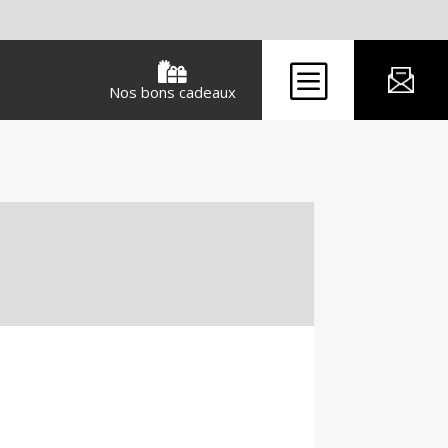
b

Nos bons cadeaux