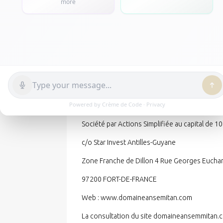
RCS Fort-de-France : 894 028 224
SIRET : 894 028 224 000 18
Le Directeur de la publication est M. Sébast
Le site Internet est la propriété exclusive d
Il a été conçu et réalisé par
weird
.
LE DOMAINE DE L’ANSE MITAN
Société par Actions Simplifiée au capital de 
c/o Star Invest Antilles-Guyane
Zone Franche de Dillon 4 Rue Georges Euchar
97200 FORT-DE-FRANCE
Web : www.domaineansemitan.com
La consultation du site domaineansemmitan.com