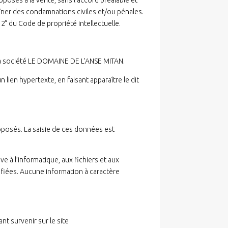
osés à la vente, sans l’accord préalable et
îner des condamnations civiles et/ou pénales.
 2° du Code de propriété intellectuelle.
 la société LE DOMAINE DE L’ANSE MITAN.
n lien hypertexte, en faisant apparaître le dit
oposés. La saisie de ces données est
e à l’informatique, aux fichiers et aux
nfiées. Aucune information à caractère
 survenir sur le site