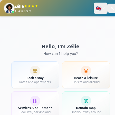
Enregistrez-vous
Panier
DOMAINE DE L’ANSE MITAN
MENTIONS LÉGALES
Société par Actions Simplifiée
Email : contact@domaineansemitan.com
APE : 5520Z – Hébergement touristique et a