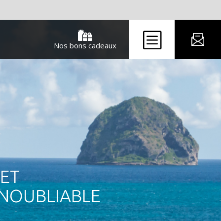
b

Nos bons cadeaux
 ET
NOUBLIABLE