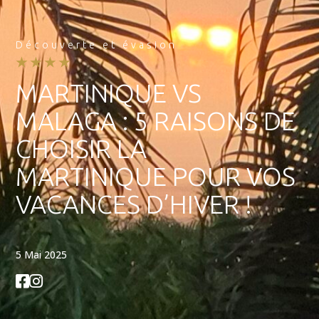
Découverte et évasion
★★★★
MARTINIQUE VS
MALAGA : 5 RAISONS DE
CHOISIR LA
MARTINIQUE POUR VOS
VACANCES D’HIVER !
5 Mai 2025

