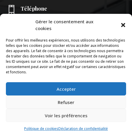
Téléphone
+596 6 96 69 57 67
Gérer le consentement aux
cookies
Contact
Pour offrir les meilleures expériences, nous utilisons des technologies
7j/7 de 8H00 à 18h00 (UTC+1)
telles que les cookies pour stocker et/ou accéder aux informations
des appareils. Le fait de consentir à ces technologies nous permettra
de traiter des données telles que le comportement de navigation ou

Plan du Domaine de l'Anse Mitan
les ID uniques sur ce site. Le fait de ne pas consentir ou de retirer son
consentement peut avoir un effet négatif sur certaines caractéristiques
Accéder au Domaine
et fonctions.
Accepter
Refuser
Voir les préférences
Politique de cookies
Déclaration de confidentialité