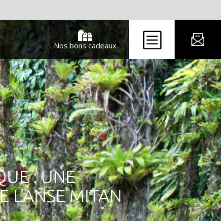
b

Nos bons cadeaux
QUE : UNE
 L’ANSE MITAN