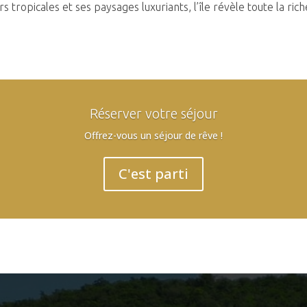
urs tropicales et ses paysages luxuriants, l’île révèle toute la ric
Réserver votre séjour
Offrez-vous un séjour de rêve !
C'est parti