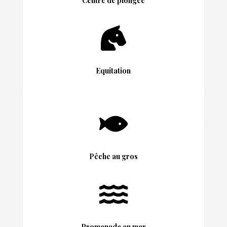
Centre de plongée

Equitation

Pêche au gros

Promenade en mer