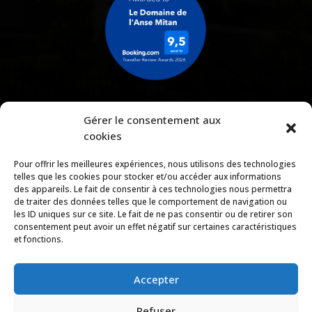
Gérer le consentement aux
cookies
Pour offrir les meilleures expériences, nous utilisons des technologies
Téléchargez notre brochure
telles que les cookies pour stocker et/ou accéder aux informations
des appareils. Le fait de consentir à ces technologies nous permettra
de traiter des données telles que le comportement de navigation ou
les ID uniques sur ce site. Le fait de ne pas consentir ou de retirer son
consentement peut avoir un effet négatif sur certaines caractéristiques
Copyright © 2026 |
Mentions légales
|
Politique de
et fonctions.
confidentialité
|
Conditions générales de location et de
réservation
|
Règlement intérieur
Accepter
Domaine de l’Anse Mitan
Refuser