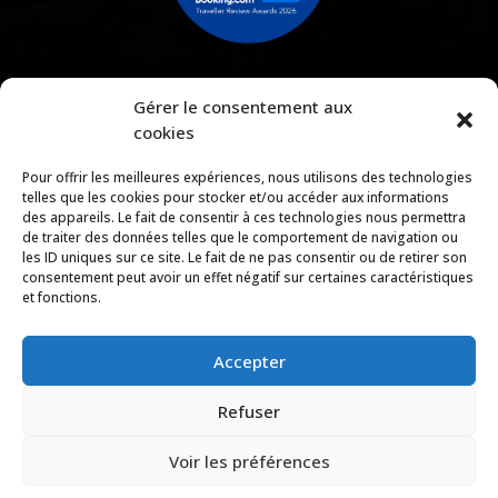
Gérer le consentement aux
cookies
Pour offrir les meilleures expériences, nous utilisons des technologies
Téléchargez notre brochure
telles que les cookies pour stocker et/ou accéder aux informations
des appareils. Le fait de consentir à ces technologies nous permettra
de traiter des données telles que le comportement de navigation ou
les ID uniques sur ce site. Le fait de ne pas consentir ou de retirer son
consentement peut avoir un effet négatif sur certaines caractéristiques
Copyright © 2026 |
Mentions légales
|
Politique de
et fonctions.
confidentialité
|
Conditions générales de location et de
réservation
|
Règlement intérieur
Accepter
Domaine de l’Anse Mitan
Refuser
Voir les préférences