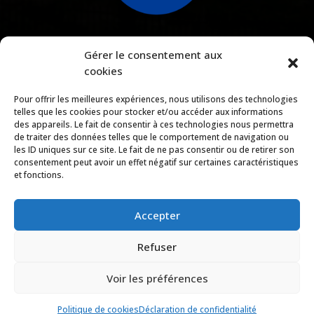
Gérer le consentement aux
cookies
Pour offrir les meilleures expériences, nous utilisons des technologies
Téléchargez notre brochure
telles que les cookies pour stocker et/ou accéder aux informations
des appareils. Le fait de consentir à ces technologies nous permettra
de traiter des données telles que le comportement de navigation ou
les ID uniques sur ce site. Le fait de ne pas consentir ou de retirer son
consentement peut avoir un effet négatif sur certaines caractéristiques
Copyright © 2026 |
Mentions légales
|
Politique de
et fonctions.
confidentialité
|
Conditions générales de location et de
réservation
|
Règlement intérieur
Accepter
Domaine de l’Anse Mitan
Refuser
Voir les préférences
Politique de cookies
Déclaration de confidentialité