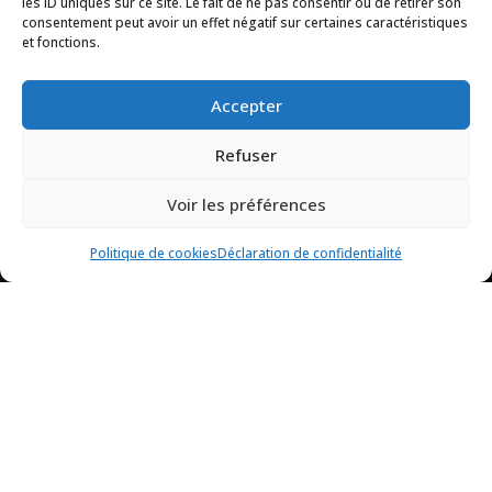
les ID uniques sur ce site. Le fait de ne pas consentir ou de retirer son
consentement peut avoir un effet négatif sur certaines caractéristiques
t
Foire aux questions
et fonctions.
N’hésitez pas à consulter
notre FAQ.
Accepter
Téléphone
Refuser
+596 6 96 69 57 67
Voir les préférences
Contact
Politique de cookies
Déclaration de confidentialité
7j/7 de 8H00 à 18h00 (UTC+1)

Plan du Domaine de l'Anse Mitan
Accéder au Domaine