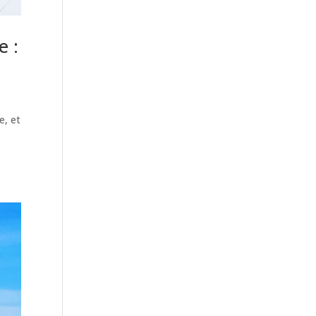
e :
e, et