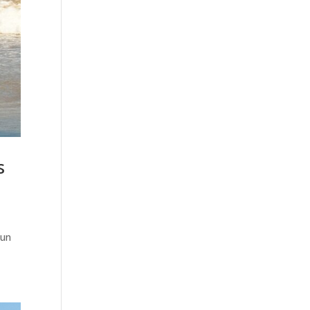
s
 un