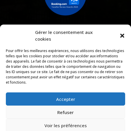
Gérer le consentement aux
cookies
Pour offrir les meilleures expériences, nous utilisons des technologies
Téléchargez notre brochure
telles que les cookies pour stocker et/ou accéder aux informations
des appareils. Le fait de consentir à ces technologies nous permettra
de traiter des données telles que le comportement de navigation ou
les ID uniques sur ce site. Le fait de ne pas consentir ou de retirer son
consentement peut avoir un effet négatif sur certaines caractéristiques
Copyright © 2026 |
Mentions légales
|
Politique de
et fonctions.
confidentialité
|
Conditions générales de location et de
réservation
|
Règlement intérieur
Accepter
Domaine de l’Anse Mitan
Refuser
Voir les préférences